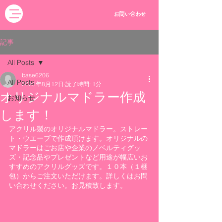
お問い合わせ
記事
All Posts
base6206
All Posts
2025年8月12日
読了時間: 1分
オリジナルマドラー作成
お知らせ
します！
アクリル製のオリジナルマドラー。ストレー
ト・ウエーブで作成頂けます。オリジナルの
マドラーはごお店や企業のノベルティグッ
ズ・記念品やプレゼントなど用途が幅広いお
すすめのアクリルグッズです。１０本（１梱
包）からご注文いただけます。詳しくはお問
い合わせください。お見積致します。