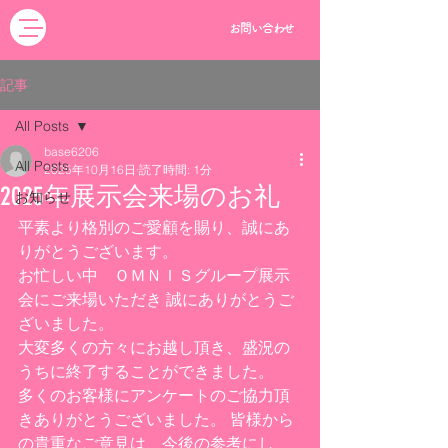
お問い合わせ
記事
All Posts
base6206
All Posts
2025年10月16日
読了時間: 1分
2025年展示会来場のお礼
お知らせ
平素より格別のご愛顧を賜り、誠にあ
りがとうございます。
お忙しい中　ＯＭＮＩＳグループ展示
会にご来場いただき 誠にありがとうご
ざいました。
大変多くの方々にお越し頂き、盛況の
うちに終了することができました。
多くのお客様にアンケートのご協力頂
きありがとうございました。 皆様から
の貴重なご意見は、今後の参考にし、